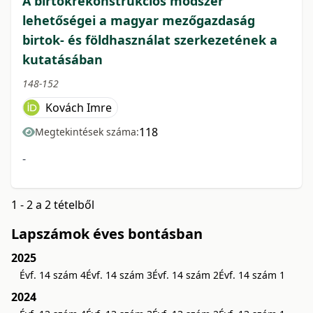
A birtokrekonstrukciós módszer
lehetőségei a magyar mezőgazdaság
birtok- és földhasználat szerkezetének a
kutatásában
148-152
Kovách Imre
118
Megtekintések száma:
-
1 - 2 a 2 tételből
Lapszámok éves bontásban
2025
Évf. 14 szám 4
Évf. 14 szám 3
Évf. 14 szám 2
Évf. 14 szám 1
2024