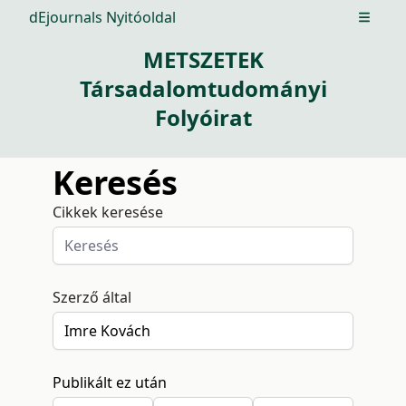
dEjournals Nyitóoldal
Open m
METSZETEK
Társadalomtudományi
Folyóirat
Keresés
Cikkek keresése
Szerző által
Publikált ez után