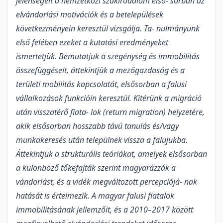
jelenségeit a nemzetközi szakirodalom első- sorban az
elvándorlási motivációk és a betelepülések
következményein keresztül vizsgálja. Ta- nulmányunk
első felében ezeket a kutatási eredményeket
ismertetjük. Bemutatjuk a szegénység és immobilitás
összefüggéseit, áttekintjük a mezőgazdaság és a
területi mobilitás kapcsolatát, elsősorban a falusi
vállalkozások funkcióin keresztül. Kitérünk a migráció
után visszatérő fiata- lok (return migration) helyzetére,
akik elsősorban hosszabb távú tanulás és/vagy
munkakeresés után települnek vissza a falujukba.
Áttekintjük a strukturális teóriákat, amelyek elsősorban
a különböző tőkefajták szerint magyarázzák a
vándorlást, és a vidék megváltozott percepciójá- nak
hatását is értelmezik. A magyar falusi fiatalok
immobilitásának jellemzőit, és a 2010–2017 között