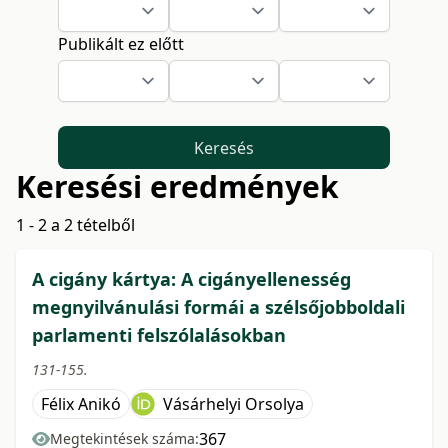
Publikált ez előtt
Keresés
Keresési eredmények
1 - 2 a 2 tételből
A cigány kártya: A cigányellenesség
megnyilvánulási formái a szélsőjobboldali
parlamenti felszólalásokban
131-155.
Félix Anikó
Vásárhelyi Orsolya
367
Megtekintések száma: