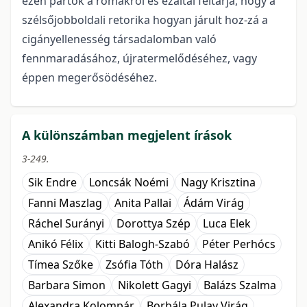
ezen pártok a romákról és ezáltal feltárja, hogy a
szélsőjobboldali retorika hogyan járult hoz-zá a
cigányellenesség társadalomban való
fennmaradásához, újratermelődéséhez, vagy
éppen megerősödéséhez.
A különszámban megjelent írások
3-249.
Sik Endre
Loncsák Noémi
Nagy Krisztina
Fanni Maszlag
Anita Pallai
Ádám Virág
Ráchel Surányi
Dorottya Szép
Luca Elek
Anikó Félix
Kitti Balogh-Szabó
Péter Perhócs
Tímea Szőke
Zsófia Tóth
Dóra Halász
Barbara Simon
Nikolett Gagyi
Balázs Szalma
Alexandra Kolompár
Borbála Pulay Virág