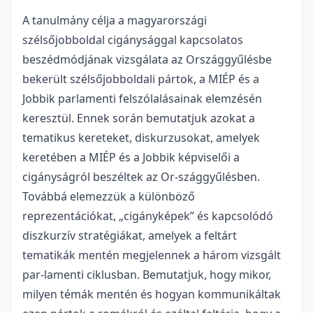
A tanulmány célja a magyarországi
szélsőjobboldal cigánysággal kapcsolatos
beszédmódjának vizsgálata az Országgyűlésbe
bekerült szélsőjobboldali pártok, a MIÉP és a
Jobbik parlamenti felszólalásainak elemzésén
keresztül. Ennek során bemutatjuk azokat a
tematikus kereteket, diskurzusokat, amelyek
keretében a MIÉP és a Jobbik képviselői a
cigányságról beszéltek az Or-szággyűlésben.
Továbbá elemezzük a különböző
reprezentációkat, „cigányképek” és kapcsolódó
diszkurzív stratégiákat, amelyek a feltárt
tematikák mentén megjelennek a három vizsgált
par-lamenti ciklusban. Bemutatjuk, hogy mikor,
milyen témák mentén és hogyan kommunikáltak