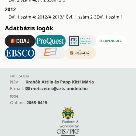
2012
Évf. 1 szám 4: 2012/4-2013/1
Évf. 1 szám 2-3
Évf. 1 szám 1
Adatbázis logók
KAPCSOLAT
Név
Krabák Attila és Papp Kitti Mária
E-mail:
metszetek@arts.unideb.hu
ISSN
Online:
2063-6415