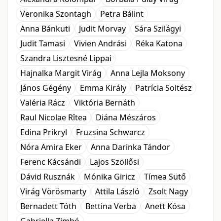
Veronika Szontagh
Petra Bálint
Anna Bánkuti
Judit Morvay
Sára Szilágyi
Judit Tamasi
Vivien Andrási
Réka Katona
Szandra Lisztesné Lippai
Hajnalka Margit Virág
Anna Lejla Moksony
János Gégény
Emma Király
Patrícia Soltész
Valéria Rácz
Viktória Bernáth
Raul Nicolae Rîtea
Diána Mészáros
Edina Prikryl
Fruzsina Schwarcz
Nóra Amira Eker
Anna Darinka Tándor
Ferenc Kácsándi
Lajos Szöllősi
Dávid Rusznák
Mónika Giricz
Tímea Sütő
Virág Vörösmarty
Attila László
Zsolt Nagy
Bernadett Tóth
Bettina Verba
Anett Kósa