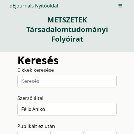
dEjournals Nyitóoldal
Open m
METSZETEK
Társadalomtudományi
Folyóirat
Keresés
Cikkek keresése
Szerző által
Publikált ez után