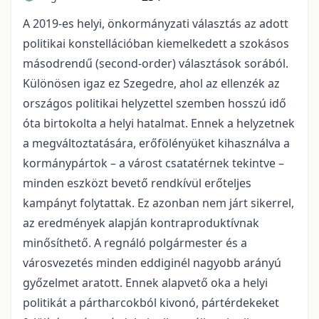
A 2019-es helyi, önkormányzati választás az adott
politikai konstellációban kiemelkedett a szokásos
másodrendű (second-order) választások sorából.
Különösen igaz ez Szegedre, ahol az ellenzék az
országos politikai helyzettel szemben hosszú idő
óta birtokolta a helyi hatalmat. Ennek a helyzetnek
a megváltoztatására, erőfölényüket kihasználva a
kormánypártok – a várost csatatérnek tekintve –
minden eszközt bevető rendkívül erőteljes
kampányt folytattak. Ez azonban nem járt sikerrel,
az eredmények alapján kontraproduktívnak
minősíthető. A regnáló polgármester és a
városvezetés minden eddiginél nagyobb arányú
győzelmet aratott. Ennek alapvető oka a helyi
politikát a pártharcokból kivonó, pártérdekeket