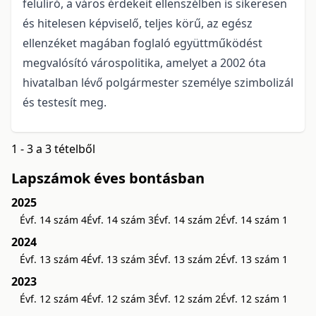
felülíró, a város érdekeit ellenszélben is sikeresen
és hitelesen képviselő, teljes körű, az egész
ellenzéket magában foglaló együttműködést
megvalósító várospolitika, amelyet a 2002 óta
hivatalban lévő polgármester személye szimbolizál
és testesít meg.
1 - 3 a 3 tételből
Lapszámok éves bontásban
2025
Évf. 14 szám 4
Évf. 14 szám 3
Évf. 14 szám 2
Évf. 14 szám 1
2024
Évf. 13 szám 4
Évf. 13 szám 3
Évf. 13 szám 2
Évf. 13 szám 1
2023
Évf. 12 szám 4
Évf. 12 szám 3
Évf. 12 szám 2
Évf. 12 szám 1