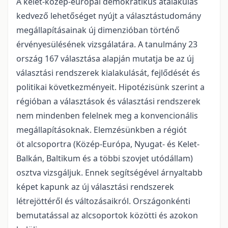
A kelet-közép-európai demokratikus átalakulás
kedvező lehetőséget nyújt a választástudomány
megállapításainak új dimenzióban történő
érvényesülésének vizsgálatára. A tanulmány 23
ország 167 választása alapján mutatja be az új
választási rendszerek kialakulását, fejlődését és
politikai következményeit. Hipotézisünk szerint a
régióban a választások és választási rendszerek
nem mindenben felelnek meg a konvencionális
megállapításoknak. Elemzésünkben a régiót
öt alcsoportra (Közép-Európa, Nyugat- és Kelet-
Balkán, Baltikum és a többi szovjet utódállam)
osztva vizsgáljuk. Ennek segítségével árnyaltabb
képet kapunk az új választási rendszerek
létrejöttéről és változásaikról. Országonkénti
bemutatással az alcsoportok közötti és azokon