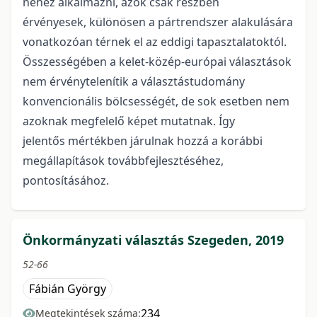
nehéz alkalmazni, azok csak részben
érvényesek, különösen a pártrendszer alakulására
vonatkozóan térnek el az eddigi tapasztalatoktól.
Összességében a kelet-közép-európai választások
nem érvénytelenítik a választástudomány
konvencionális bölcsességét, de sok esetben nem
azoknak megfelelő képet mutatnak. Így
jelentős mértékben járulnak hozzá a korábbi
megállapítások továbbfejlesztéséhez,
pontosításához.
Önkormányzati választás Szegeden, 2019
52-66
Fábián György
234
Megtekintések száma: