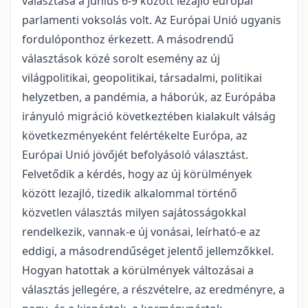
választása a június 6-9 között lezajló európai
parlamenti voksolás volt. Az Európai Unió ugyanis
fordulóponthoz érkezett. A másodrendű
választások közé sorolt esemény az új
világpolitikai, geopolitikai, társadalmi, politikai
helyzetben, a pandémia, a háborúk, az Európába
irányuló migráció következtében kialakult válság
következményeként felértékelte Európa, az
Európai Unió jövőjét befolyásoló választást.
Felvetődik a kérdés, hogy az új körülmények
között lezajló, tizedik alkalommal történő
közvetlen választás milyen sajátosságokkal
rendelkezik, vannak-e új vonásai, leírható-e az
eddigi, a másodrendűséget jelentő jellemzőkkel.
Hogyan hatottak a körülmények változásai a
választás jellegére, a részvételre, az eredményre, a