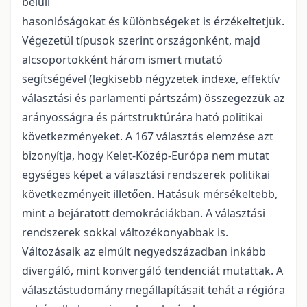
belüli
hasonlóságokat és különbségeket is érzékeltetjük.
Végezetül típusok szerint országonként, majd
alcsoportokként három ismert mutató
segítségével (legkisebb négyzetek indexe, effektív
választási és parlamenti pártszám) összegezzük az
arányosságra és pártstruktúrára ható politikai
következményeket. A 167 választás elemzése azt
bizonyítja, hogy Kelet-Közép-Európa nem mutat
egységes képet a választási rendszerek politikai
következményeit illetően. Hatásuk mérsékeltebb,
mint a bejáratott demokráciákban. A választási
rendszerek sokkal változékonyabbak is.
Változásaik az elmúlt negyedszázadban inkább
divergáló, mint konvergáló tendenciát mutattak. A
választástudomány megállapításait tehát a régióra