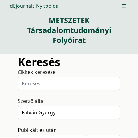
dEjournals Nyitóoldal
Open m
METSZETEK
Társadalomtudományi
Folyóirat
Keresés
Cikkek keresése
Szerző által
Publikált ez után