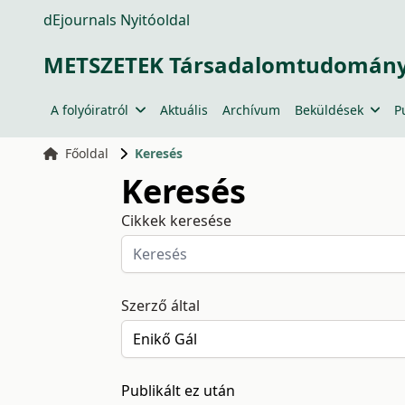
dEjournals Nyitóoldal
METSZETEK Társadalomtudományi
A folyóiratról
Aktuális
Archívum
Beküldések
P
Főoldal
Keresés
Keresés
Cikkek keresése
Szerző által
Publikált ez után