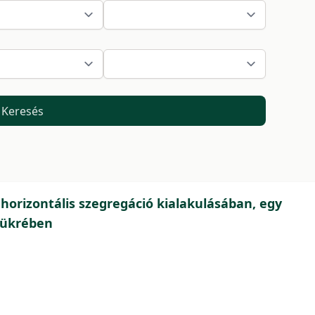
Keresés
 horizontális szegregáció kialakulásában, egy
tükrében