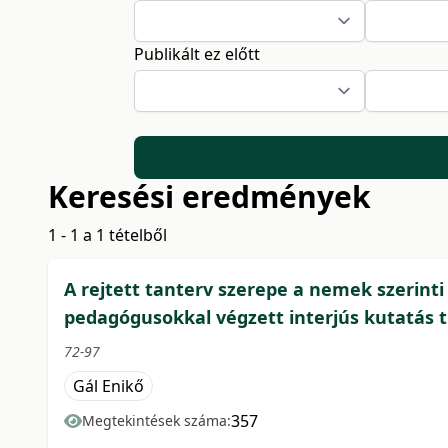
Publikált ez előtt
Keresési eredmények
1 - 1 a 1 tételből
A rejtett tanterv szerepe a nemek szerinti
pedagógusokkal végzett interjús kutatás 
72-97
Gál Enikő
357
Megtekintések száma: