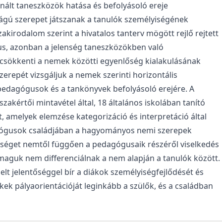
ált taneszközök hatása és befolyásoló ereje
ságú szerepet játszanak a tanulók személyiségének
kirodalom szerint a hivatalos tanterv mögött rejlő rejtett
us, azonban a jelenség taneszközökben való
 csökkenti a nemek közötti egyenlőség kialakulásának
zerepét vizsgáljuk a nemek szerinti horizontális
 pedagógusok és a tankönyvek befolyásoló erejére. A
kértői mintavétel által, 18 általános iskolában tanító
t, amelyek elemzése kategorizáció és interpretáció által
agógusok családjában a hagyományos nemi szerepek
nbséget nemtől függően a pedagógusaik részéről viselkedés
 maguk nem differenciálnak a nem alapján a tanulók között.
t jelentőséggel bír a diákok személyiségfejlődését és
ek pályaorientációját leginkább a szülők, és a családban