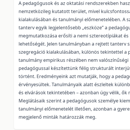
A pedagógusok és az oktatási rendszerekben haszn
nemzetközileg kutatott terület, mivel kulcsfontos
kialakulásában és tanulmányi előmenetelében. A sza
tanterv egyik legjelentősebb „eszköze” a pedagóg
megmutatkozása erősíti a nemi sztereotípiákat és
lehetőségét. Jelen tanulmányban a rejtett tanterv s
szegregáció kialakulásában, különös tekintettel a
tanulmány empirikus részében nem valószínűségi sza
pedagógussal készítettünk félig strukturált interjú
történt. Eredményeink azt mutatják, hogy a ped
érvényesültek. Tanulmányaik alatt észleltek külö
és elvárások tekintetében – azonban úgy vélik, ők
Meglátásaik szerint a pedagógusok személye kiemel
tanulmányi előmenetelét illetően, azonban a gyerek
megjelenő minták határozzák meg.