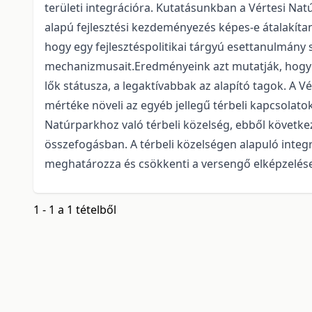
területi integrációra. Kutatásunkban a Vértesi Natú
alapú fejlesztési kezdeményezés képes-e átalakítani 
hogy egy fejlesztéspolitikai tárgyú esettanulmány 
mechanizmusait.Eredményeink azt mutatják, hogy 
lők státusza, a legaktívabbak az alapító tagok. A V
mértéke növeli az egyéb jellegű térbeli kapcsolatok 
Natúrparkhoz való térbeli közelség, ebből követk
összefogásban. A térbeli közelségen alapuló integ
meghatározza és csökkenti a versengő elképzelés
1 - 1 a 1 tételből