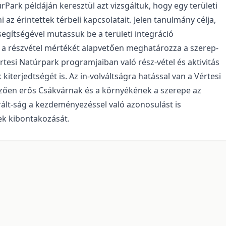
rPark példáján keresztül azt vizsgáltuk, hogy egy területi
az érintettek térbeli kapcsolatait. Jelen tanulmány célja,
segítségével mutassuk be a területi integráció
a részvétel mértékét alapvetően meghatározza a szerep-
értesi Natúrpark programjaiban való rész-vétel és aktivitás
kiterjedtségét is. Az in-volváltságra hatással van a Vértesi
ezően erős Csákvárnak és a környékének a szerepe az
rált-ság a kezdeményezéssel való azonosulást is
ek kibontakozását.