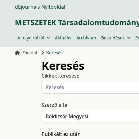
dEjournals Nyitóoldal
METSZETEK Társadalomtudományi
A folyóiratról
Aktuális
Archívum
Beküldések
P
Főoldal
Keresés
Keresés
Cikkek keresése
Szerző által
Publikált ez után