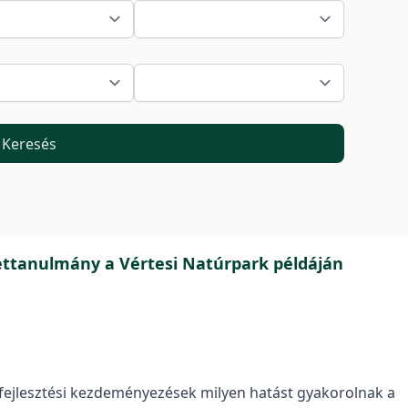
Keresés
 Esettanulmány a Vértesi Natúrpark példáján
fejlesztési kezdeményezések milyen hatást gyakorolnak a