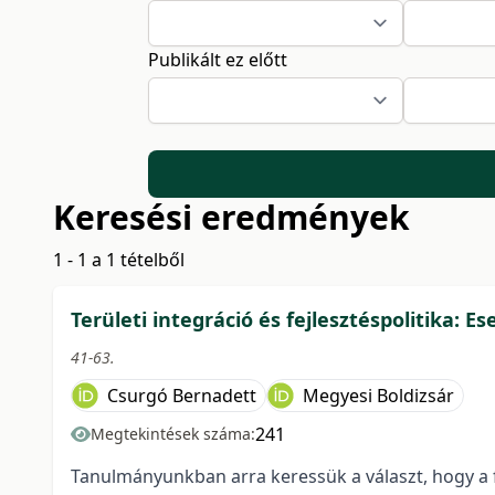
Publikált ez előtt
Keresési eredmények
1 - 1 a 1 tételből
Területi integráció és fejlesztéspolitika:
41-63.
Csurgó Bernadett
Megyesi Boldizsár
241
Megtekintések száma:
Tanulmányunkban arra keressük a választ, hogy a 