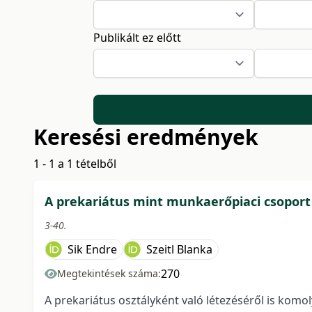
Publikált ez előtt
Keresési eredmények
1 - 1 a 1 tételből
A prekariátus mint munkaerőpiaci csoport
3-40.
Sik Endre
Szeitl Blanka
270
Megtekintések száma:
A prekariátus osztályként való létezéséről is kom