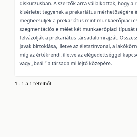
diskurzusban. A szerzők arra vállalkoztak, hogy a 
kísérletet tegyenek a prekariátus mérhetőségére és
megbecsüljék a prekariátus mint munkaerőpiaci cso
szegmentációs elmélet két munkaerőpiaci típusát 
felvázolják a prekariátus társadalomrajzát. Össze
javak birtoklása, illetve az életszínvonal, a lakó
míg az értékrendi, illetve az elégedettséggel kap
vagy „beáll” a társadalmi lejtő közepére.
1 - 1 a 1 tételből