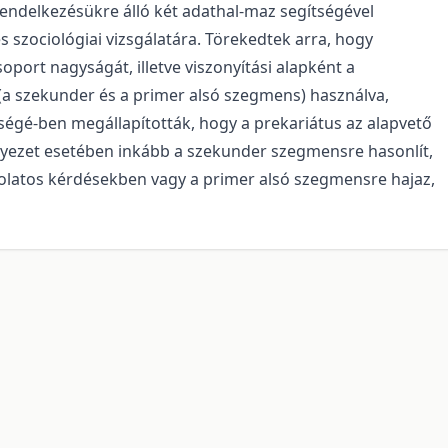
rendelkezésükre álló két adathal-maz segítségével
 szociológiai vizsgálatára. Törekedtek arra, hogy
port nagyságát, illetve viszonyítási alapként a
(a szekunder és a primer alsó szegmens) használva,
sségé-ben megállapították, hogy a prekariátus az alapvető
környezet esetében inkább a szekunder szegmensre hasonlít,
csolatos kérdésekben vagy a primer alsó szegmensre hajaz,