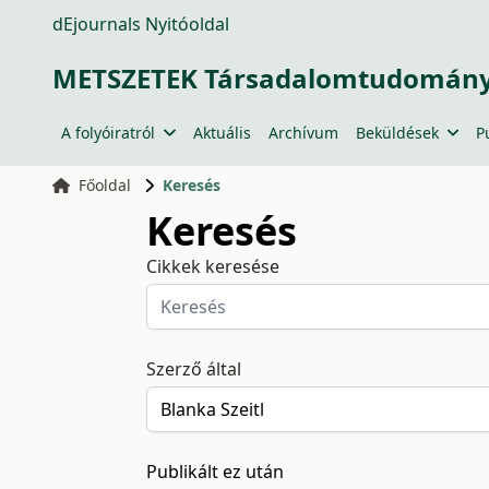
dEjournals Nyitóoldal
METSZETEK Társadalomtudományi
A folyóiratról
Aktuális
Archívum
Beküldések
P
Főoldal
Keresés
Keresés
Cikkek keresése
Szerző által
Publikált ez után