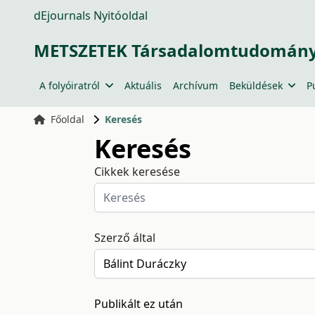
dEjournals Nyitóoldal
METSZETEK Társadalomtudományi
A folyóiratról
Aktuális
Archívum
Beküldések
P
Főoldal
Keresés
Keresés
Cikkek keresése
Szerző által
Publikált ez után