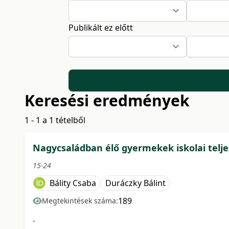
Publikált ez előtt
Keresési eredmények
1 - 1 a 1 tételből
Nagycsaládban élő gyermekek iskolai telje
15-24
Bálity Csaba
Duráczky Bálint
189
Megtekintések száma:
-