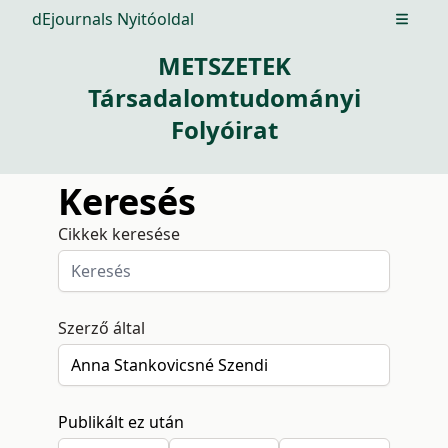
dEjournals Nyitóoldal
Open m
METSZETEK
Társadalomtudományi
Folyóirat
Keresés
Cikkek keresése
Szerző által
Publikált ez után