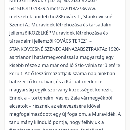
METSZETEKVol. 7 (2018) No. 2ISSN 2063-
6415DOI10.18392/metsz/2018/2/3www.
metszetek.unideb.hu28Kovács T., Stankovicsné
Szendi A.: Muravidék létrehozása és társadalmi
jellemzőiKÖZELKÉPMuravidék létrehozása és
társadalmi jellemzőiKOVÁCS TERÉZ1 –
STANKOVICSNÉ SZENDI ANNA2ABSZTRAKTAz 1920-
as trianoni határmegvonással a magyarság egy
kisebb része a ma már önálló Szlo-vénia területére
került. Az ő leszármazottjaik száma napjainkban
hatezer fő körül van, és a Kárpát-medencei
magyarság egyik szórvány közösségét képezik.
Ennek a – történelmi Vas és Zala vármegyékből
elcsatolt – résznek az elnevezésére idővel
megfogalmazódott egy új fogalom, a Muravidék. A
tanulmány kiinduló pontja, hogy felhívjuk a