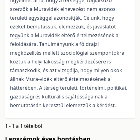
figyelmet arra, hogy a térséggel foglalkozó
szerzők a Muravidék elnevezést nem azonos
területi egységgel azonosítják. Célunk, hogy
ezeket bemutassuk, elemezzük, és javaslatot
tegyünk a Muravidék eltérő értelmezésének a
feloldására. Tanulmányunk a földrajzi
megközelítés mellett szociológiai szempontokra,
köztük a helyi lakosság megkérdezésére is
támaszkodik, és azt vizsgálja, hogy milyen okok
állnak Mura-vidék eltérő értelmezésének a
hátterében. A térség területi, történelmi, politikai,
gazdasági és kulturális sajátosságainak a
bemutatásán keresztül elemezzük a kérdést.
1 - 1 a 1 tételből
Lapszámok éves bontásban