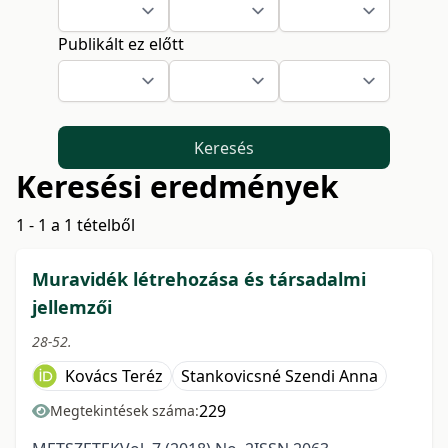
Publikált ez előtt
Keresés
Keresési eredmények
1 - 1 a 1 tételből
Muravidék létrehozása és társadalmi
jellemzői
28-52.
Kovács Teréz
Stankovicsné Szendi Anna
229
Megtekintések száma: