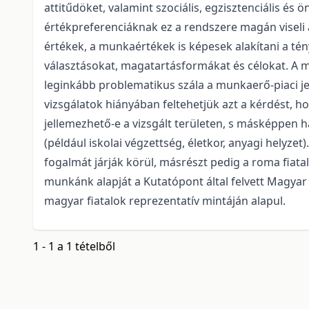
attitűdöket, valamint szociális, egzisztenciális és 
értékpreferenciáknak ez a rendszere magán viseli a 
értékek, a munkaértékek is képesek alakítani a tén
választásokat, magatartásformákat és célokat. A 
leginkább problematikus szála a munkaerő-piaci j
vizsgálatok hiányában feltehetjük azt a kérdést, h
jellemezhető-e a vizsgált területen, s másképpen h
(például iskolai végzettség, életkor, anyagi helyz
fogalmát járják körül, másrészt pedig a roma fiatal
munkánk alapját a Kutatópont által felvett Magyar 
magyar fiatalok reprezentatív mintáján alapul.
1 - 1 a 1 tételből