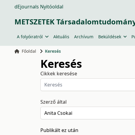
dEjournals Nyitóoldal
METSZETEK Társadalomtudományi
A folyóiratról
Aktuális
Archívum
Beküldések
P
Főoldal
Keresés
Keresés
Cikkek keresése
Szerző által
Publikált ez után