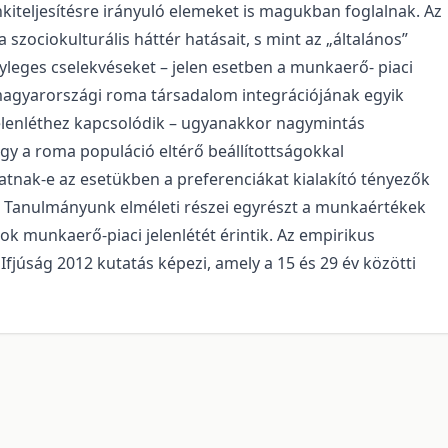
önkiteljesítésre irányuló elemeket is magukban foglalnak. Az
szociokulturális háttér hatásait, s mint az „általános”
yleges cselekvéseket – jelen esetben a munkaerő- piaci
magyarországi roma társadalom integrációjának egyik
elenléthez kapcsolódik – ugyanakkor nagymintás
ogy a roma populáció eltérő beállítottságokkal
atnak-e az esetükben a preferenciákat kialakító tényezők
et). Tanulmányunk elméleti részei egyrészt a munkaértékek
ok munkaerő-piaci jelenlétét érintik. Az empirikus
Ifjúság 2012 kutatás képezi, amely a 15 és 29 év közötti