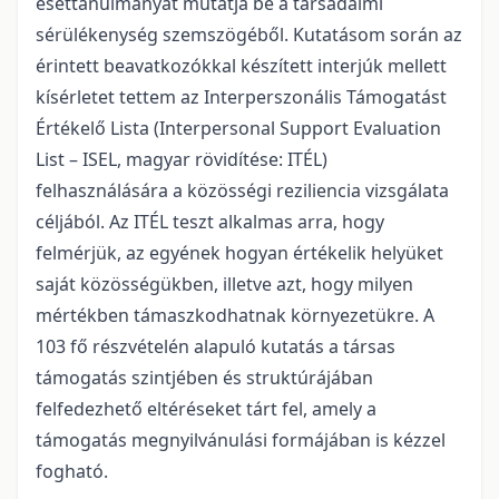
esettanulmányát mutatja be a társadalmi
sérülékenység szemszögéből. Kutatásom során az
érintett beavatkozókkal készített interjúk mellett
kísérletet tettem az Interperszonális Támogatást
Értékelő Lista (Interpersonal Support Evaluation
List – ISEL, magyar rövidítése: ITÉL)
felhasználására a közösségi reziliencia vizsgálata
céljából. Az ITÉL teszt alkalmas arra, hogy
felmérjük, az egyének hogyan értékelik helyüket
saját közösségükben, illetve azt, hogy milyen
mértékben támaszkodhatnak környezetükre. A
103 fő részvételén alapuló kutatás a társas
támogatás szintjében és struktúrájában
felfedezhető eltéréseket tárt fel, amely a
támogatás megnyilvánulási formájában is kézzel
fogható.