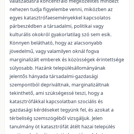
válaszadásra koncentráló megközelítés mindezt
nehezen tudja figyelembe venni, miközben az
egyes katasztrófaeseményekkel kapcsolatos
párbeszédben a társadalmi, politikai vagy
kulturális okokról gyakorlatilag szó sem esik.
Könnyen belátható, hogy az alacsonyabb
jövedelmű, vagy valamilyen oknál fogva
marginalizált emberek és közösségek érintettsége
súlyosabb. Hazánk településállományának
jelentős hányada társadalmi-gazdasági
szempontból depriváltnak, marginalizáltnak
tekinthető, ami szükségessé teszi, hogy a
katasztrófákkal kapcsolatban szociális és
gazdasági kérdéseket tegyünk fel, és azokat a
térbeliség szemszögéből vizsgáljuk. Jelen
tanulmány öt katasztrófát átélt hazai település