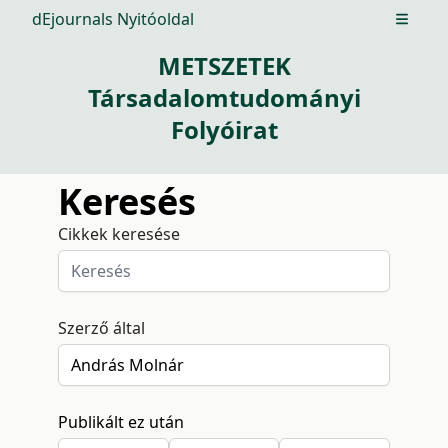
dEjournals Nyitóoldal
Open m
METSZETEK
Társadalomtudományi
Folyóirat
Keresés
Cikkek keresése
Szerző által
Publikált ez után