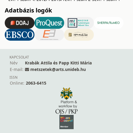
Adatbázis logók
KAPCSOLAT
Név
Krabák Attila és Papp Kitti Mária
E-mail:
metszetek@arts.unideb.hu
ISSN
Online:
2063-6415