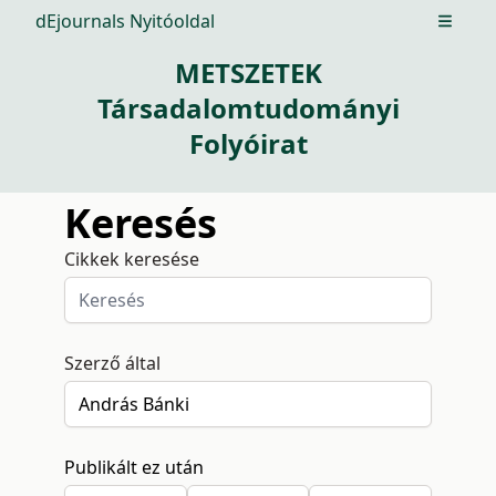
dEjournals Nyitóoldal
Open m
METSZETEK
Társadalomtudományi
Folyóirat
Keresés
Cikkek keresése
Szerző által
Publikált ez után