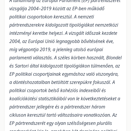
A tanulmány az Európai Parlament (EP) pártrendszerét
vizsgálja 2004–2019 között az EP-ben működő
politikai csoportokon keresztül. A nemzeti
pártrendszerekre kidolgozott tipológiákat nemzetközi
intézményi keretbe helyezi. A vizsgált időszak kezdete
2004, az Európai Unió legnagyobb bővítésének éve,
míg végpontja 2019, a jelenleg utolsó európai
parlamenti választás. A széles körben használt, Blondel
és Sartori által kidolgozott tipológiákon túlmenően, az
EP politikai csoportjainak egymáshoz való viszonyára,
a döntéshozatalban betöltött szerepükre fokuszál. A
politikai csoportok belső kohéziós indexeiből és
koalíciókötési statisztikáiból von le következtetéseket a
pártrendszer jellegére és a pártrendszer három
cikluson keresztül tartó változásaira vonatkozóan. Az
EP pártrendszerét egy olyan szélsőségesen plurális