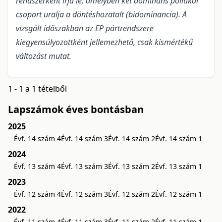
rendszerként írja le, amelyben két domináns politikai
csoport uralja a döntéshozatalt (bidominancia). A
vizsgált időszakban az EP pártrendszere
kiegyensúlyozottként jellemezhető, csak kismértékű
változást mutat.
1 - 1 a 1 tételből
Lapszámok éves bontásban
2025
Évf. 14 szám 4
Évf. 14 szám 3
Évf. 14 szám 2
Évf. 14 szám 1
2024
Évf. 13 szám 4
Évf. 13 szám 3
Évf. 13 szám 2
Évf. 13 szám 1
2023
Évf. 12 szám 4
Évf. 12 szám 3
Évf. 12 szám 2
Évf. 12 szám 1
2022
Évf. 11 szám 4
Évf. 11 szám 3
Évf. 11 szám 2
Évf. 11 szám 1