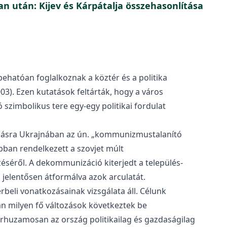
n után: Kijev és Kárpátalja összehasonlítása
behatóan foglalkoznak a köztér és a politika
3). Ezen kutatások feltárták, hogy a város
szimbolikus tere egy-egy politikai fordulat
dásra Ukrajnában az ún. „kommunizmustalanító
ban rendelkezett a szovjet múlt
séről. A dekommunizáció kiterjedt a település-
, jelentősen átformálva azok arculatát.
eli vonatkozásainak vizsgálata áll. Célunk
 milyen fő változások következtek be
árhuzamosan az ország politikailag és gazdaságilag