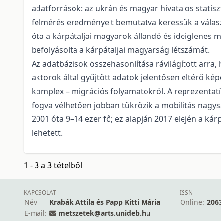
adatforrások: az ukrán és magyar hivatalos statisz
felmérés eredményeit bemutatva keressük a válasz
óta a kárpátaljai magyarok állandó és ideiglenes 
befolyásolta a kárpátaljai magyarság létszámát.
Az adatbázisok összehasonlítása rávilágított arr
aktorok által gyűjtött adatok jelentősen eltérő k
komplex – migrációs folyamatokról. A reprezentat
fogva vélhetően jobban tükrözik a mobilitás nagy
2001 óta 9–14 ezer fő; ez alapján 2017 elején a ká
lehetett.
1 - 3 a 3 tételből
KAPCSOLAT
ISSN
Név
Krabák Attila és Papp Kitti Mária
Online:
206
E-mail:
metszetek@arts.unideb.hu