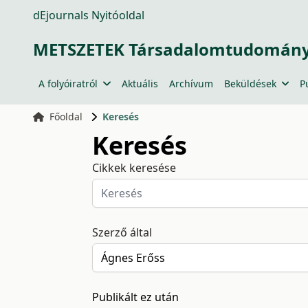
dEjournals Nyitóoldal
METSZETEK Társadalomtudományi
A folyóiratról
Aktuális
Archívum
Beküldések
P
Főoldal
Keresés
Keresés
Cikkek keresése
Szerző által
Publikált ez után