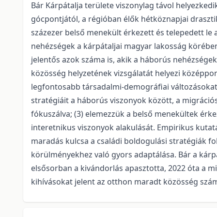
Bár Kárpátalja területe viszonylag távol helyezke
gócpontjától, a régióban élők hétköznapjai draszt
százezer belső menekült érkezett és telepedett le
nehézségek a kárpátaljai magyar lakosság körébe
jelentős azok száma is, akik a háborús nehézségek
közösség helyzetének vizsgálatát helyezi középpon
legfontosabb társadalmi-demográ­fiai változásokat
stratégiáit a háborús viszonyok között, a migráci
fókuszálva; (3) elemezzük a belső menekültek érke
interetnikus viszonyok alakulását. Empirikus kut
maradás kulcsa a családi boldogulási stratégiák fo
körülményekhez való gyors adaptálása. Bár a kárpá
elsősorban a kivándorlás apasztotta, 2022 óta a mi
kihívásokat jelent az otthon maradt közösség szá