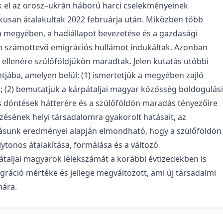
dik el az orosz–ukrán háború harci cselekményeinek
ikusan átalakultak 2022 februárja után. Miközben több
 a megyében, a hadiállapot bevezetése és a gazdasági
n számottevő emigrációs hullámot indukáltak. Azonban
 ellenére szülőföldjükön maradtak. Jelen kutatás utóbbi
tjába, amelyen belül: (1) ismertetjük a megyében zajló
; (2) bemutatjuk a kárpátaljai magyar közösség boldogulási
ós döntések hátterére és a szülőföldön maradás tényezőire
zésének helyi társadalomra gyakorolt hatásait, az
atásunk eredményei alapján elmondható, hogy a szülőföldön
lytonos átalakítása, formálása és a változó
taljai magyarok lélekszámát a korábbi évtizedekben is
gráció mértéke és jellege megváltozott, ami új társadalmi
mára.