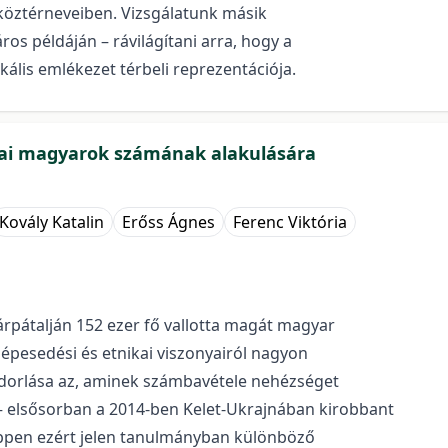
s köztérneveiben. Vizsgálatunk másik
ros példáján – rávilágítani arra, hogy a
is emlékezet térbeli reprezentációja.
jai magyarok számának alakulására
Kovály Katalin
Erőss Ágnes
Ferenc Viktória
árpátalján 152 ezer fő vallotta magát magyar
épesedési és etnikai viszonyairól nagyon
ndorlása az, aminek számbavétele nehézséget
 – elsősorban a 2014-ben Kelet-Ukrajnában kirobbant
Éppen ezért jelen tanulmányban különböző