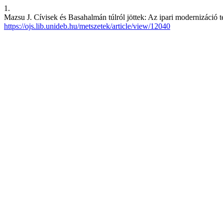
1.
Mazsu J. Cívisek és Basahalmán túlról jöttek: Az ipari modernizáció
https://ojs.lib.unideb.hu/metszetek/article/view/12040