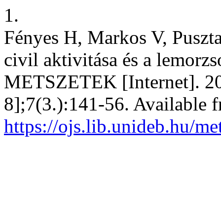
1.
Fényes H, Markos V, Pusztai
civil aktivitása és a lemorz
METSZETEK [Internet]. 201
8];7(3.):141-56. Available 
https://ojs.lib.unideb.hu/me