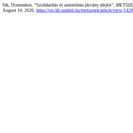
Sik, Domonkos. “Szolidaritás és autonómia járvány idején”.
METSZET
August 10, 2026.
https://ojs.lib.unideb.hu/metszetek/article/view/142