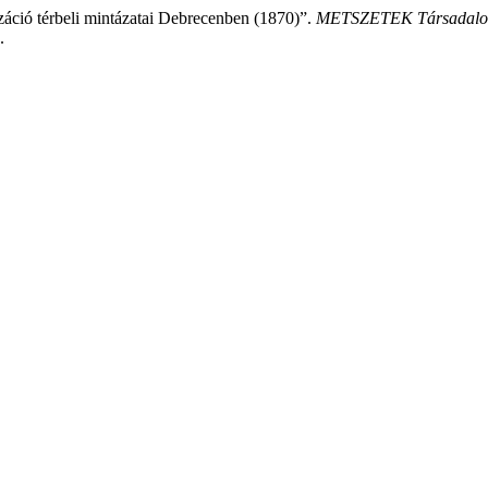
záció térbeli mintázatai Debrecenben (1870)”.
METSZETEK Társadalom
.