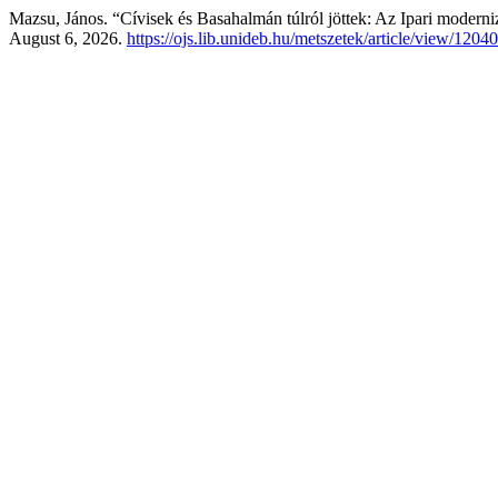
Mazsu, János. “Cívisek és Basahalmán túlról jöttek: Az Ipari moderni
August 6, 2026.
https://ojs.lib.unideb.hu/metszetek/article/view/12040