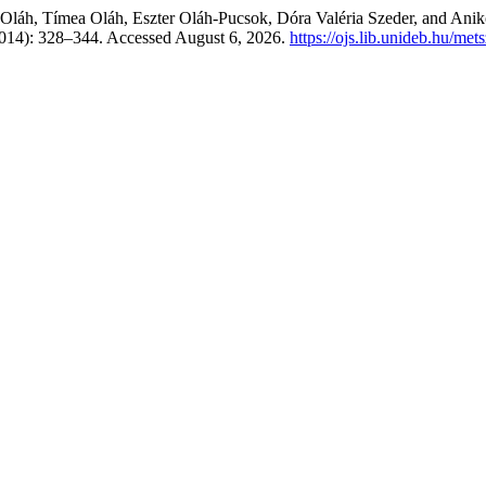
a Oláh, Tímea Oláh, Eszter Oláh-Pucsok, Dóra Valéria Szeder, and Ani
2014): 328–344. Accessed August 6, 2026.
https://ojs.lib.unideb.hu/met