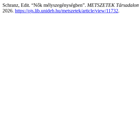
Schranz, Edit. “Nők mélyszegénységben”.
METSZETEK Társadalomt
2026.
https://ojs.lib.unideb.hu/metszetek/article/view/11732
.