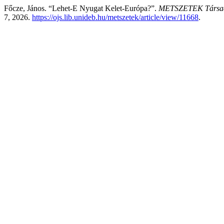
Főcze, János. “Lehet-E Nyugat Kelet-Európa?”.
METSZETEK Társada
7, 2026.
https://ojs.lib.unideb.hu/metszetek/article/view/11668
.