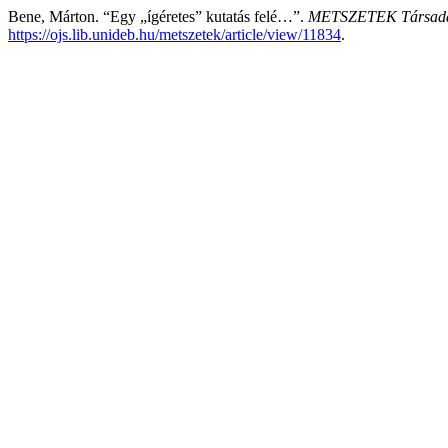
Bene, Márton. “Egy „ígéretes” kutatás felé…”.
METSZETEK Társadal
https://ojs.lib.unideb.hu/metszetek/article/view/11834
.