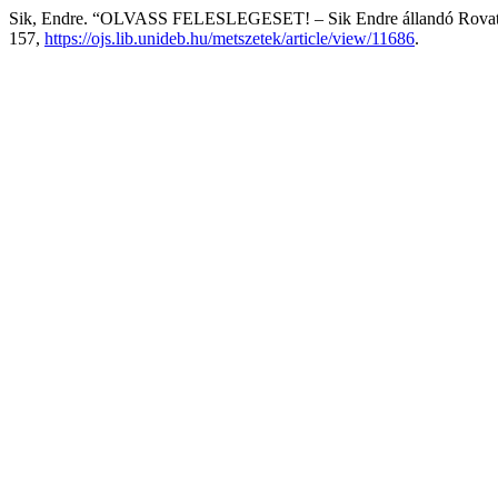
Sik, Endre. “OLVASS FELESLEGESET! – Sik Endre állandó Rova
157,
https://ojs.lib.unideb.hu/metszetek/article/view/11686
.