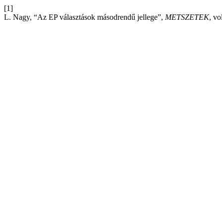
[1]
L. Nagy, “Az EP választások másodrendű jellege”,
METSZETEK
, vo