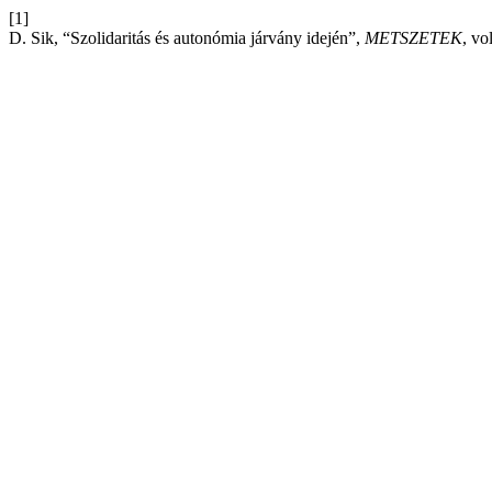
[1]
D. Sik, “Szolidaritás és autonómia járvány idején”,
METSZETEK
, vo