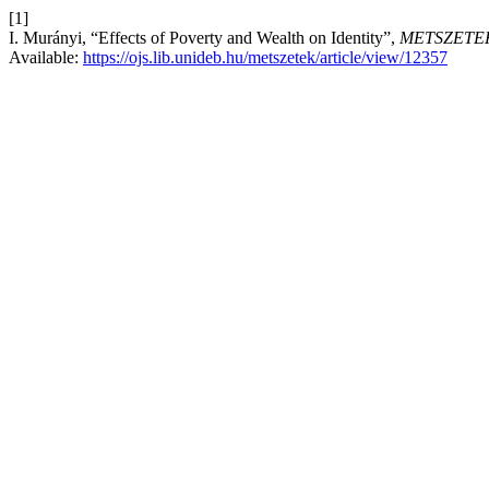
[1]
I. Murányi, “Effects of Poverty and Wealth on Identity”,
METSZETE
Available:
https://ojs.lib.unideb.hu/metszetek/article/view/12357