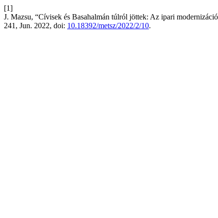
[1]
J. Mazsu, “Cívisek és Basahalmán túlról jöttek: Az ipari modernizáci
241, Jun. 2022, doi:
10.18392/metsz/2022/2/10
.