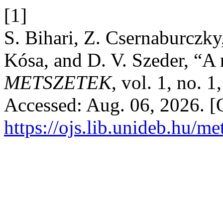
[1]
S. Bihari, Z. Csernaburczky
Kósa, and D. V. Szeder, “A
METSZETEK
, vol. 1, no. 
Accessed: Aug. 06, 2026. [O
https://ojs.lib.unideb.hu/me