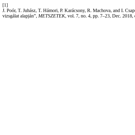
[1]
J. Poór, T. Juhász, T. Hámori, P. Karácsony, R. Machova, and I. Cs
vizsgálat alapján”,
METSZETEK
, vol. 7, no. 4, pp. 7–23, Dec. 2018,