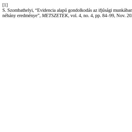
[1]
S. Szombathelyi, “Evidencia alapú gondolkodás az ifjúsági munkában
néhány eredménye”,
METSZETEK
, vol. 4, no. 4, pp. 84–99, Nov. 2