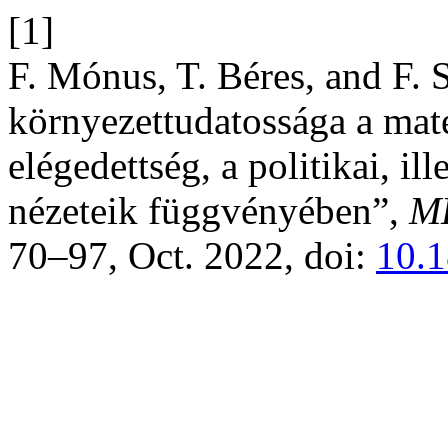
[1]
F. Mónus, T. Béres, and F. 
környezettudatossága a mater
elégedettség, a politikai, i
nézeteik függvényében”,
M
70–97, Oct. 2022, doi:
10.1