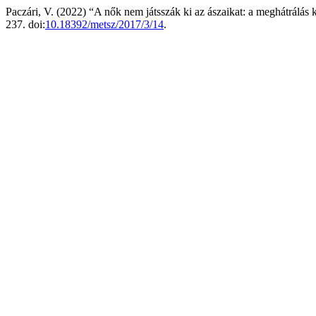
Paczári, V. (2022) “A nők nem játsszák ki az ászaikat: a meghátrálá
237. doi:
10.18392/metsz/2017/3/14
.