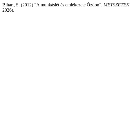
Bihari, S. (2012) “A munkáslét és emlékezete Ózdon”,
METSZETEK T
2026).