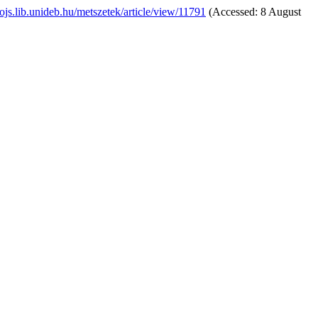
//ojs.lib.unideb.hu/metszetek/article/view/11791
(Accessed: 8 August