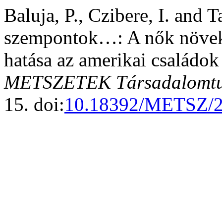
Baluja, P., Czibere, I. and 
szempontok…: A nők növekv
hatása az amerikai családok
METSZETEK Társadalomtud
15. doi:
10.18392/METSZ/2