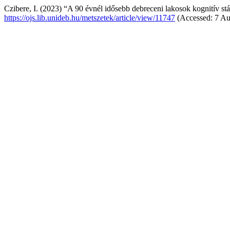
Czibere, I. (2023) “A 90 évnél idősebb debreceni lakosok kognitív stá
https://ojs.lib.unideb.hu/metszetek/article/view/11747
(Accessed: 7 Au