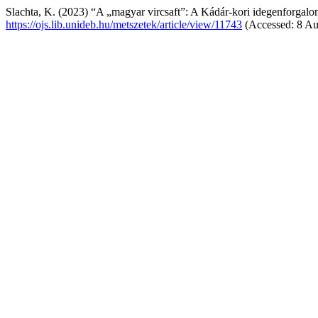
Slachta, K. (2023) “A „magyar vircsaft”: A Kádár-kori idegenforgalo
https://ojs.lib.unideb.hu/metszetek/article/view/11743
(Accessed: 8 Au