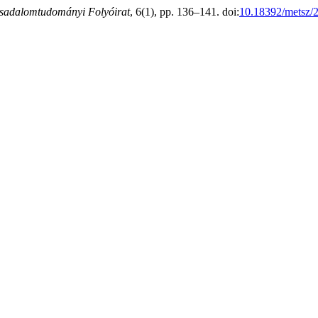
dalomtudományi Folyóirat
, 6(1), pp. 136–141. doi:
10.18392/metsz/