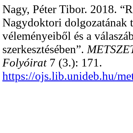
Nagy, Péter Tibor. 2018. “R
Nagydoktori dolgozatának t
véleményeiből és a válaszá
szerkesztésében”.
METSZET
Folyóirat
7 (3.): 171.
https://ojs.lib.unideb.hu/me