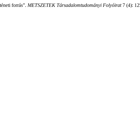
téneti forrás”.
METSZETEK Társadalomtudományi Folyóirat
7 (4): 1