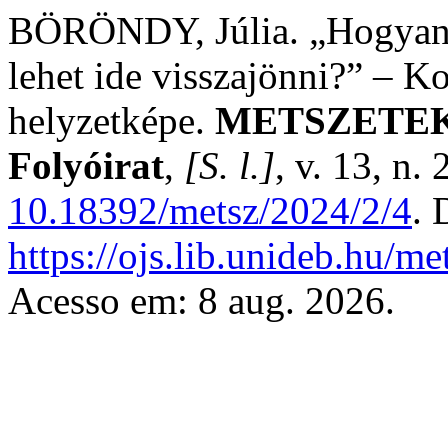
BÖRÖNDY, Júlia. „Hogyan 
lehet ide visszajönni?” – K
helyzetképe.
METSZETEK 
Folyóirat
,
[S. l.]
, v. 13, n.
10.18392/metsz/2024/2/4
. 
https://ojs.lib.unideb.hu/me
Acesso em: 8 aug. 2026.