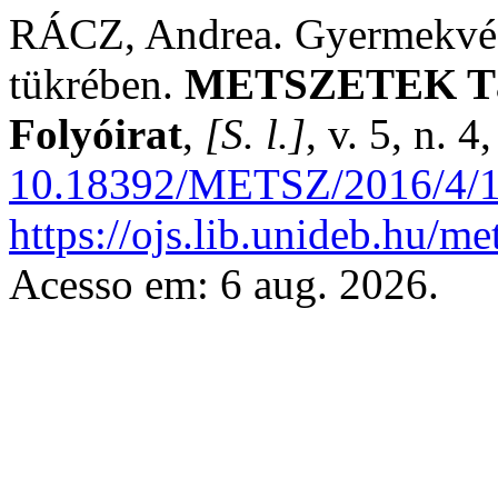
RÁCZ, Andrea. Gyermekvéde
tükrében.
METSZETEK Tá
Folyóirat
,
[S. l.]
, v. 5, n. 
10.18392/METSZ/2016/4/
https://ojs.lib.unideb.hu/me
Acesso em: 6 aug. 2026.