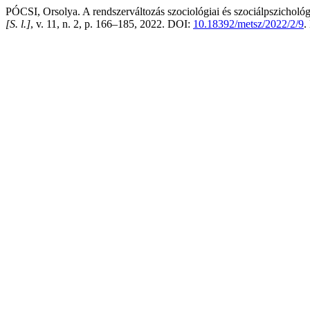
PÓCSI, Orsolya. A rendszerváltozás szociológiai és szociálpszichol
[S. l.]
, v. 11, n. 2, p. 166–185, 2022. DOI:
10.18392/metsz/2022/2/9
.