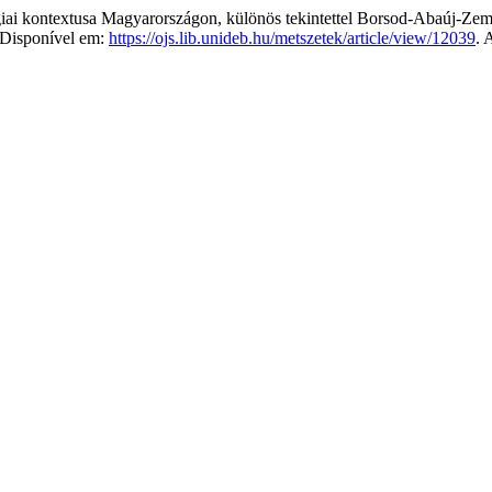
ógiai kontextusa Magyarországon, különös tekintettel Borsod-Abaúj-Z
 Disponível em:
https://ojs.lib.unideb.hu/metszetek/article/view/12039
. 