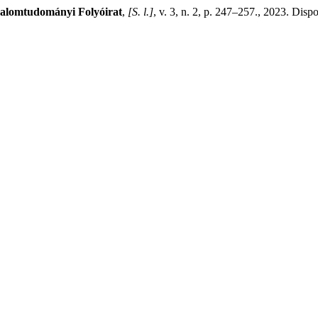
omtudományi Folyóirat
,
[S. l.]
, v. 3, n. 2, p. 247–257., 2023. Dis