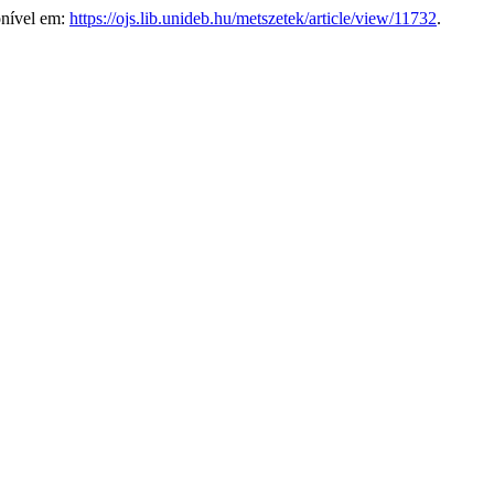
ponível em:
https://ojs.lib.unideb.hu/metszetek/article/view/11732
.