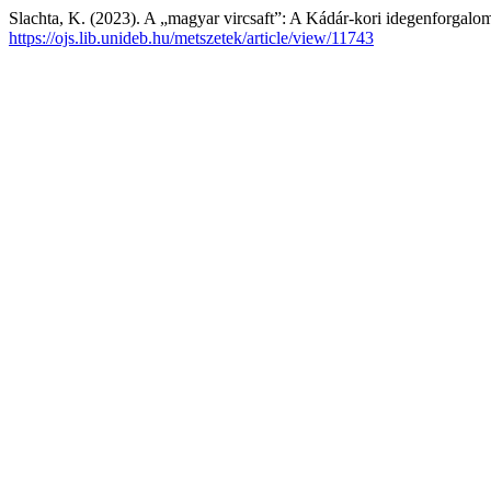
Slachta, K. (2023). A „magyar vircsaft”: A Kádár-kori idegenforgalom
https://ojs.lib.unideb.hu/metszetek/article/view/11743