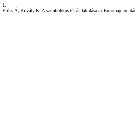
1.
Erőss Á, Kovály K. A szimbolikus tér átalakulása az Euromajdan után