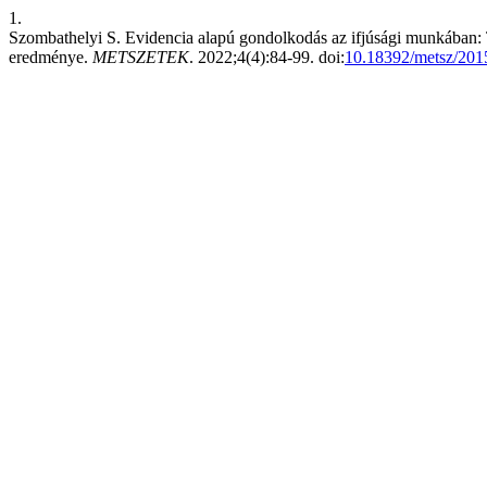
1.
Szombathelyi S. Evidencia alapú gondolkodás az ifjúsági munkában: 
eredménye.
METSZETEK
. 2022;4(4):84-99. doi:
10.18392/metsz/201