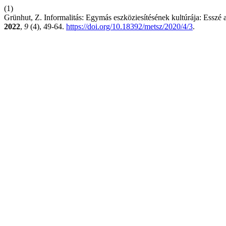
(1)
Grünhut, Z. Informalitás: Egymás eszköziesítésének kultúrája: Esszé
2022
,
9
(4), 49-64.
https://doi.org/10.18392/metsz/2020/4/3
.