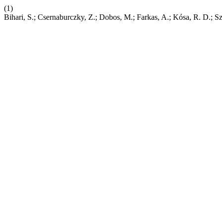
(1)
Bihari, S.; Csernaburczky, Z.; Dobos, M.; Farkas, A.; Kósa, R. D.; 