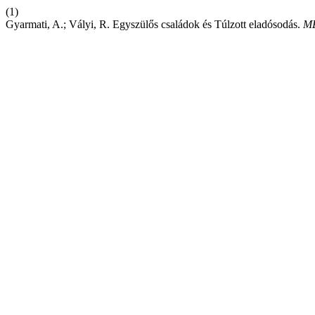
(1)
Gyarmati, A.; Vályi, R. Egyszülős családok és Túlzott eladósodás.
M