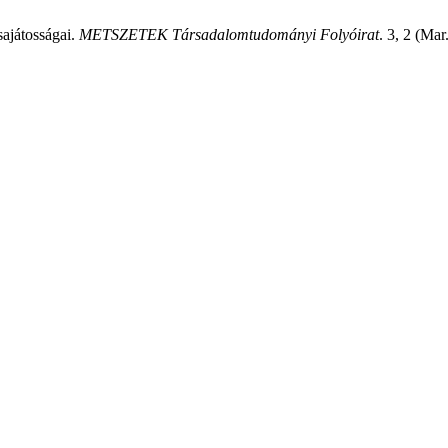
sajátosságai.
METSZETEK Társadalomtudományi Folyóirat
. 3, 2 (Ma