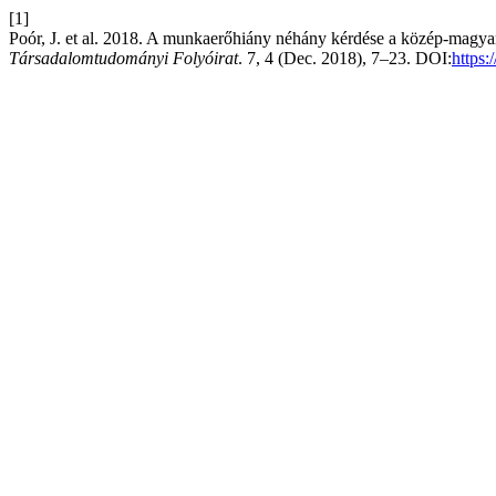
[1]
Poór, J. et al. 2018. A munkaerőhiány néhány kérdése a közép-magyar
Társadalomtudományi Folyóirat
. 7, 4 (Dec. 2018), 7–23. DOI:
https: