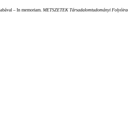
Csabával – In memoriam.
METSZETEK Társadalomtudományi Folyóira